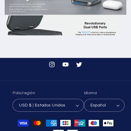
Instagram
YouTube
Twitter
País/región
Idioma
USD $ | Estados Unidos
Español
Formas
de